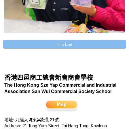
The End
香港四邑商工總會新會商會學校
The Hong Kong Sze Yap Commercial and Industrial
Association San Wui Commercial Society School
地址: 九龍大坑東棠蔭街21號
Address: 21 Tong Yam Street, Tai Hang Tung, Kowloon