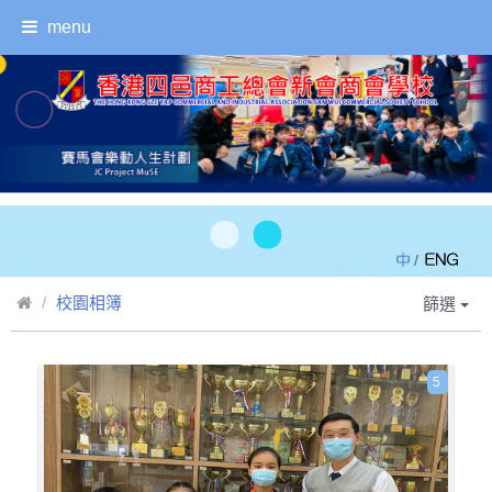
menu
/
校園相簿
篩選
5