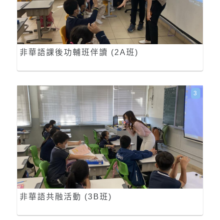
非華語課後功輔班伴讀 (2A班)
3
非華語共融活動 (3B班)