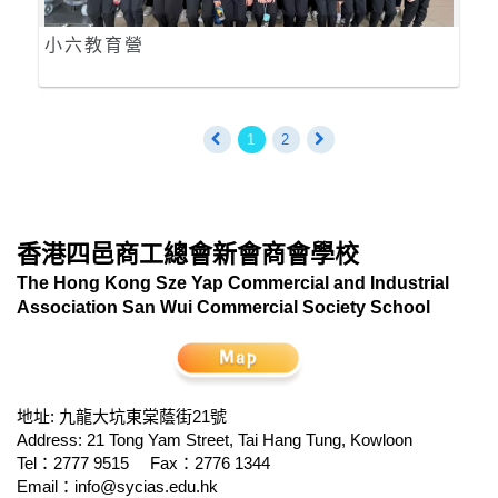
小六教育營
1
2
香港四邑商工總會新會商會學校
The Hong Kong Sze Yap Commercial and Industrial
Association San Wui Commercial Society School
地址: 九龍大坑東棠蔭街21號
Address: 21 Tong Yam Street, Tai Hang Tung, Kowloon
Tel：2777 9515
Fax：2776 1344
Email：
info@sycias.edu.hk