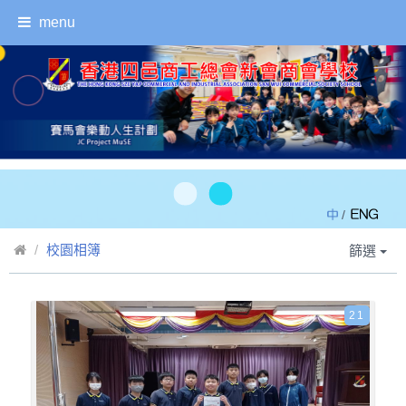
menu
/
校園相簿
篩選
21