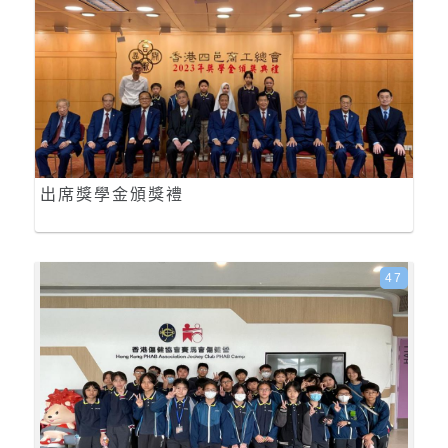
出席獎學金頒獎禮
47