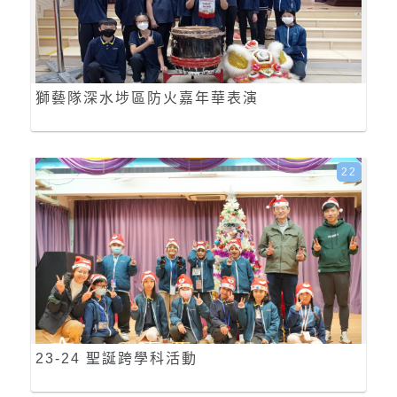
獅藝隊深水埗區防火嘉年華表演
22
23-24 聖誕跨學科活動