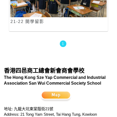
21-22 開學留影
1
香港四邑商工總會新會商會學校
The Hong Kong Sze Yap Commercial and Industrial
Association San Wui Commercial Society School
地址: 九龍大坑東棠蔭街21號
Address: 21 Tong Yam Street, Tai Hang Tung, Kowloon