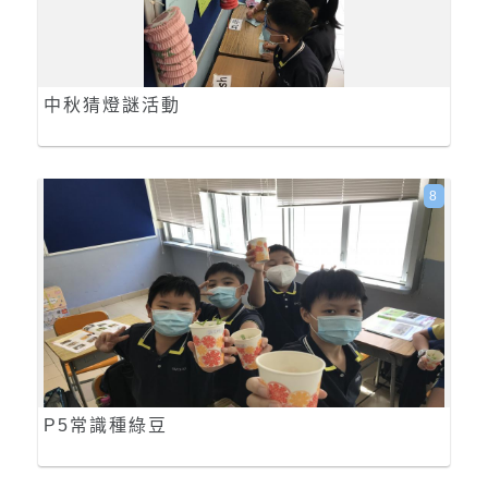
中秋猜燈謎活動
8
P5常識種綠豆