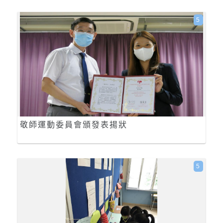
5
敬師運動委員會頒發表揚狀
5