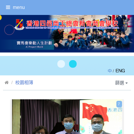
menu
/
校園相簿
篩選
7