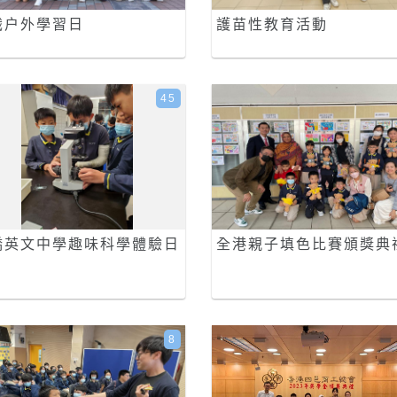
識户外學習日
護苗性教育活動
45
僑英文中學趣味科學體驗日
全港親子填色比賽頒獎典
8