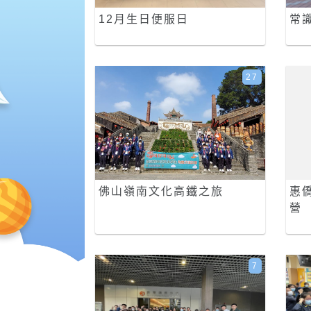
12月生日便服日
常
27
佛山嶺南文化高鐵之旅
惠
營
7