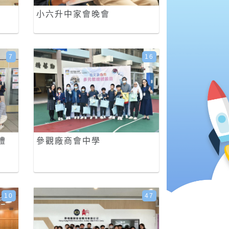
小六升中家會晚會
7
16
禮
參觀廠商會中學
10
47