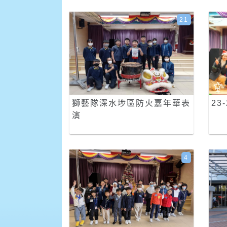
21
獅藝隊深水埗區防火嘉年華表
23
演
4