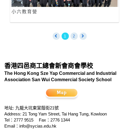
小六教育營
1
2
香港四邑商工總會新會商會學校
The Hong Kong Sze Yap Commercial and Industrial
Association San Wui Commercial Society School
地址: 九龍大坑東棠蔭街21號
Address: 21 Tong Yam Street, Tai Hang Tung, Kowloon
Tel：2777 9515
Fax：2776 1344
Email：
info@sycias.edu.hk