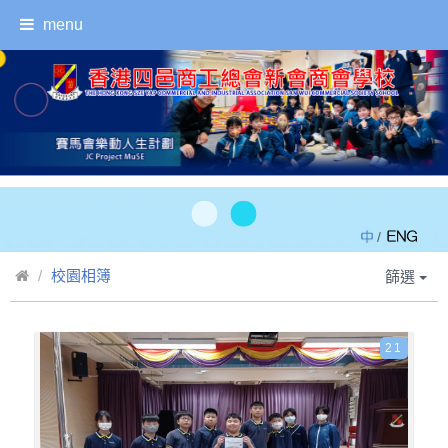
menu
/
校園相簿
篩選
21