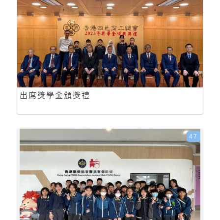
出席獎學金頒獎禮
47