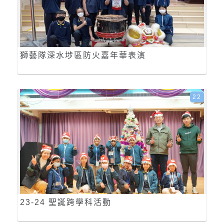
獅藝隊深水埗區防火嘉年華表演
22
23-24 聖誕跨學科活動