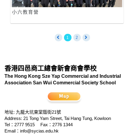
小六教育營
1
2
香港四邑商工總會新會商會學校
The Hong Kong Sze Yap Commercial and Industrial
Association San Wui Commercial Society School
地址: 九龍大坑東棠蔭街21號
Address: 21 Tong Yam Street, Tai Hang Tung, Kowloon
Tel：2777 9515
Fax：2776 1344
Email：
info@sycias.edu.hk