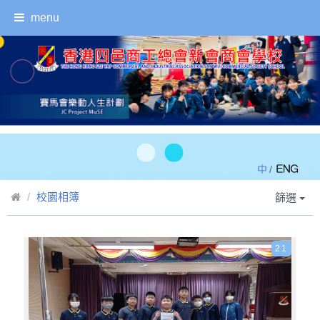
menu
/
校園相簿
篩選
21