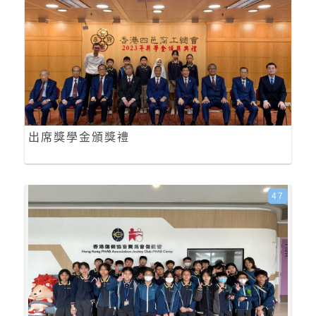
出席獎學金頒獎禮
47