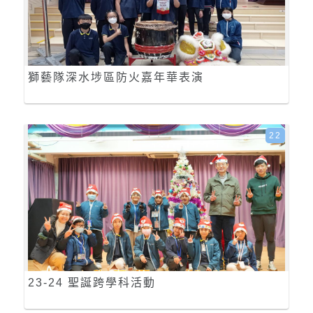
獅藝隊深水埗區防火嘉年華表演
22
23-24 聖誕跨學科活動