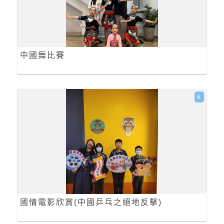
中國舞比賽
6
國情電影欣賞(中國乒乓之絕地反擊)