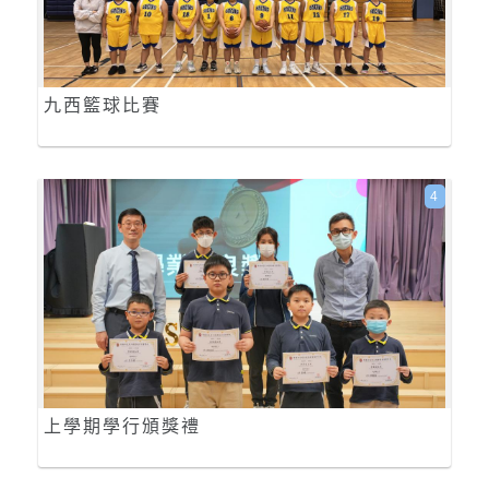
九西籃球比賽
4
上學期學行頒獎禮