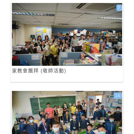
7
家教會團拜 (敬師活動)
16