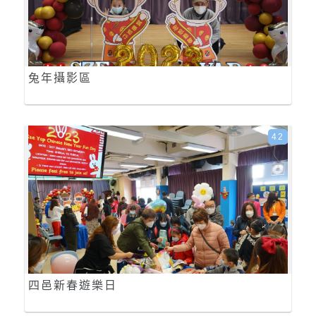
兔年攝影區
42
四邑新春遊樂日