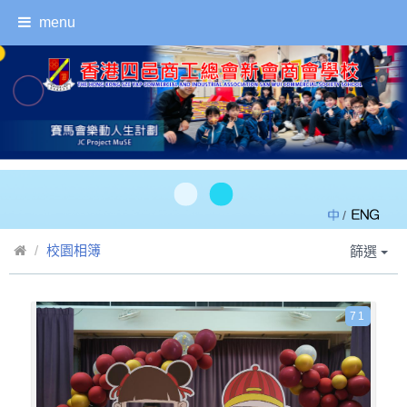
menu
/
校園相簿
篩選
71