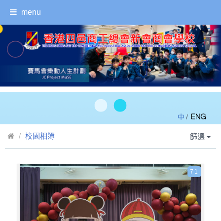
menu
/
校園相簿
篩選
71