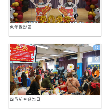
兔年攝影區
42
四邑新春遊樂日