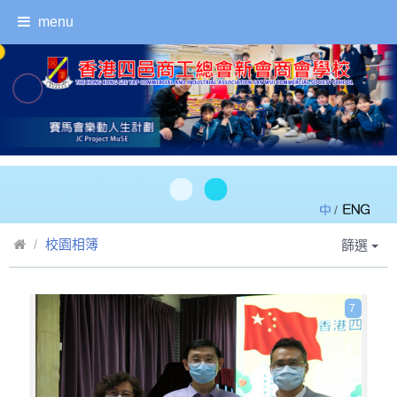
menu
/
校園相簿
篩選
7