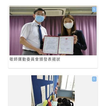
5
敬師運動委員會頒發表揚狀
5