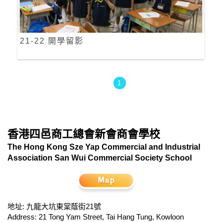
21-22 開學留影
1
香港四邑商工總會新會商會學校
The Hong Kong Sze Yap Commercial and Industrial
Association San Wui Commercial Society School
地址: 九龍大坑東棠蔭街21號
Address: 21 Tong Yam Street, Tai Hang Tung, Kowloon