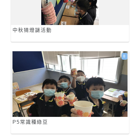
中秋猜燈謎活動
8
P5常識種綠豆