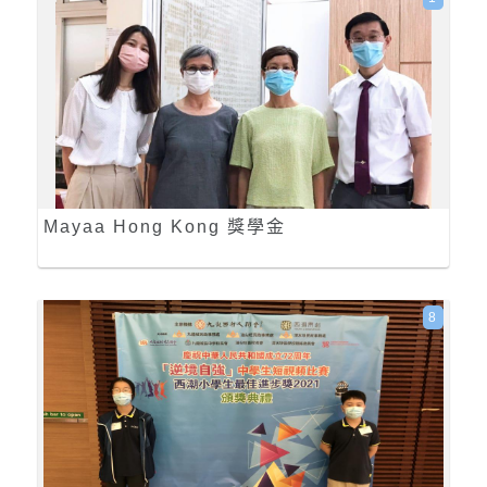
Mayaa Hong Kong 獎學金
8