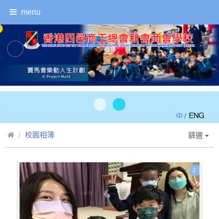
menu
/
校園相簿
篩選
2