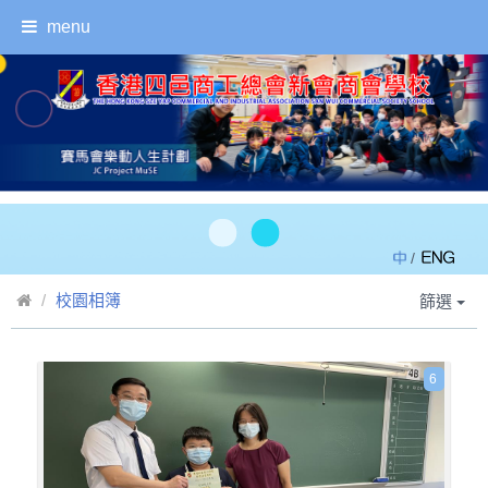
menu
/
校園相簿
篩選
6