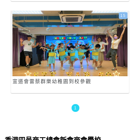
15
宣道會雷蔡群樂幼稚園到校參觀
1