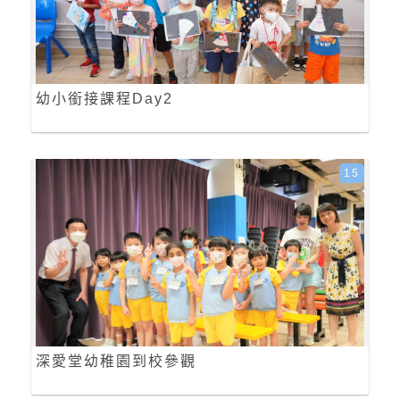
幼小銜接課程Day2
15
深愛堂幼稚園到校參觀