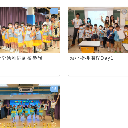
15
愛堂幼稚園到校參觀
幼小銜接課程Day1
15