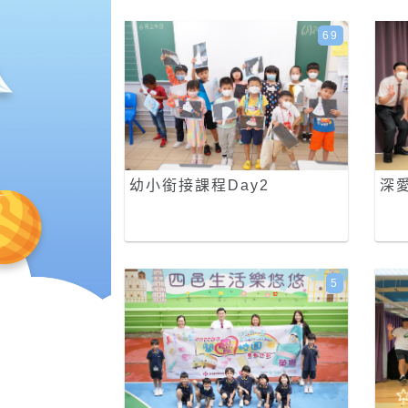
69
幼小銜接課程Day2
深
5