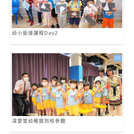
幼小銜接課程Day2
15
深愛堂幼稚園到校參觀