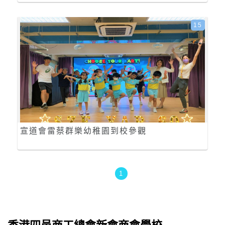
15
宣道會雷蔡群樂幼稚園到校參觀
1