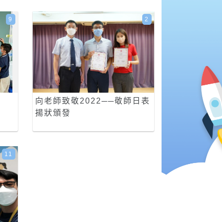
9
2
向老師致敬2022──敬師日表
揚狀頒發
11