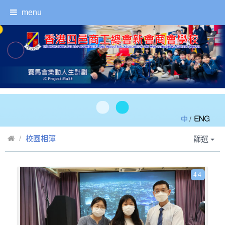
menu
/
校園相簿
篩選
44