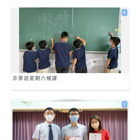
9
非華語星期六補課
2