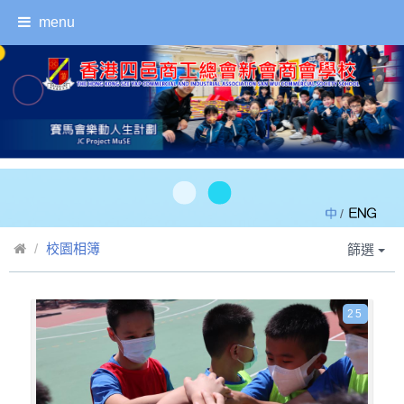
menu
/
校園相簿
篩選
25