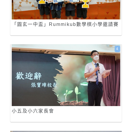
「圓玄一中盃」Rummikub數學棋小學邀請賽
4
小五及小六家長會