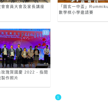
教會會員大會及家長講座
「圓玄一中盃」Rummik
數學棋小學邀請賽
13
玫瑰賀國慶 2022 - 指間
瑰製作照片
1