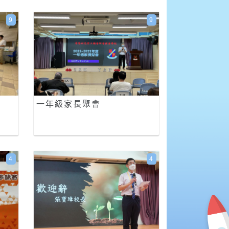
9
9
一年級家長聚會
4
4