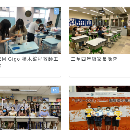
5
EM Gigo 積木編程教師工
二至四年級家長晚會
坊
15