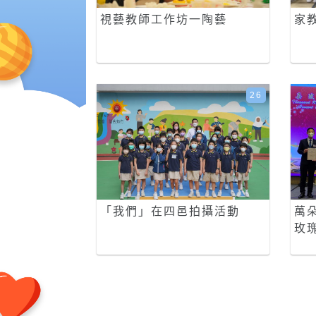
視藝教師工作坊一陶藝
家
26
「我們」在四邑拍攝活動
萬朵
玫