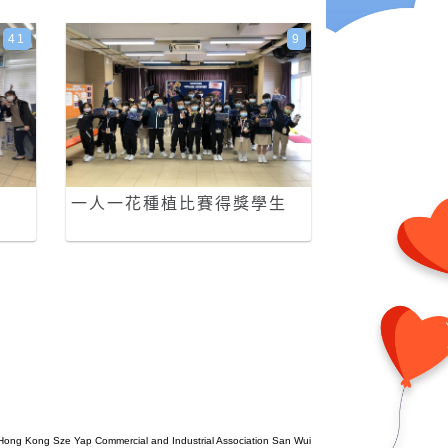
41
9
一人一花種植比賽得獎學生
Hong Kong Sze Yap Commercial and Industrial Association San Wui