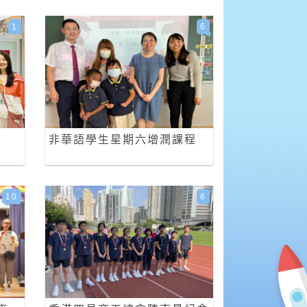
1
6
非華語學生星期六增潤課程
10
6