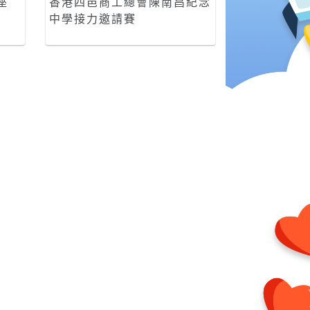
座
香港四邑商工總會陳南昌紀念
中學接力邀請賽