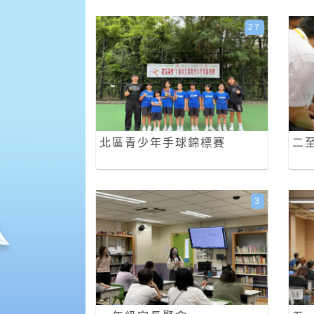
27
北區青少年手球錦標賽
二
3