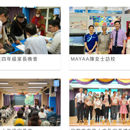
5
至四年級家長晚會
MAYAA陳女士訪校
5