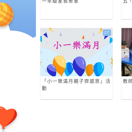
一年級家長聚會
五
27
「小一樂滿月親子齊感恩」活
教
動