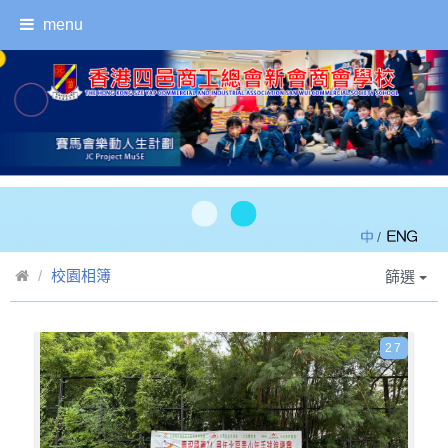
menu
/
校園相簿
篩選
27