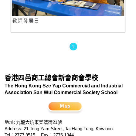
教師發展日
1
香港四邑商工總會新會商會學校
The Hong Kong Sze Yap Commercial and Industrial
Association San Wui Commercial Society School
地址: 九龍大坑東棠蔭街21號
Address: 21 Tong Yam Street, Tai Hang Tung, Kowloon
Tel：2777 9515
Fax：2776 1344