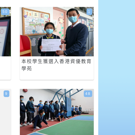
50
1
本校學生獲選入香港資優教育
學苑
9
48