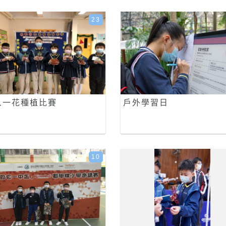
23
人一花種植比賽
戶外學習日
10