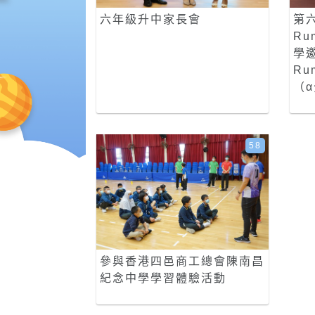
六年級升中家長會
第
Ru
學
Ru
（
58
參與香港四邑商工總會陳南昌
紀念中學學習體驗活動