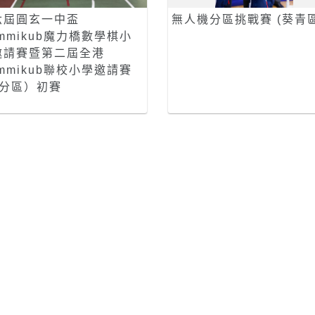
六屆圓玄一中盃
無人機分區挑戰賽 (葵青區
mmikub魔力橋數學棋小
邀請賽暨第二屆全港
mmikub聯校小學邀請賽
α分區）初賽