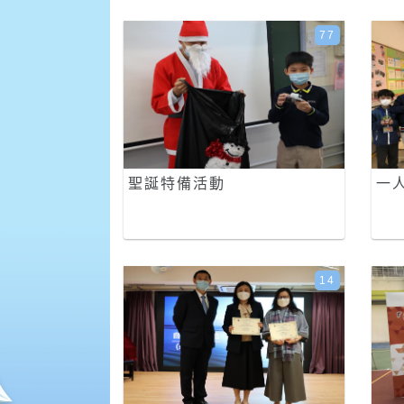
77
聖誕特備活動
一
14