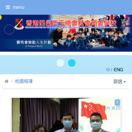
menu
/
校園相簿
篩選
7