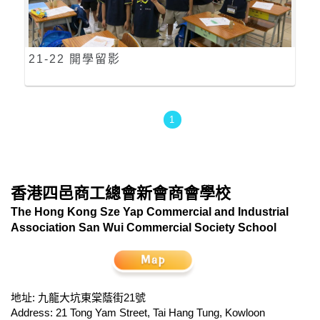
21-22 開學留影
1
香港四邑商工總會新會商會學校
The Hong Kong Sze Yap Commercial and Industrial
Association San Wui Commercial Society School
地址: 九龍大坑東棠蔭街21號
Address: 21 Tong Yam Street, Tai Hang Tung, Kowloon