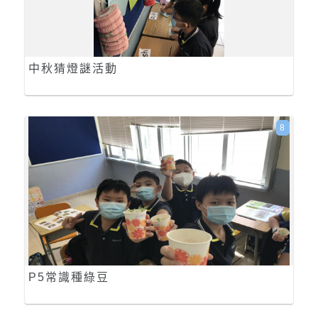
中秋猜燈謎活動
8
P5常識種綠豆