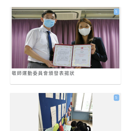
5
敬師運動委員會頒發表揚狀
5