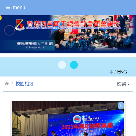
menu
/
校園相簿
篩選
3