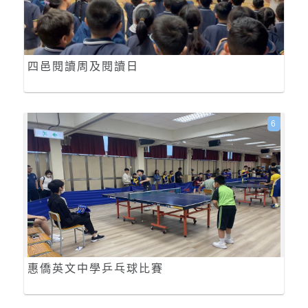
四邑閱讀周及閱讀日
6
惠僑英文中學乒乓球比賽