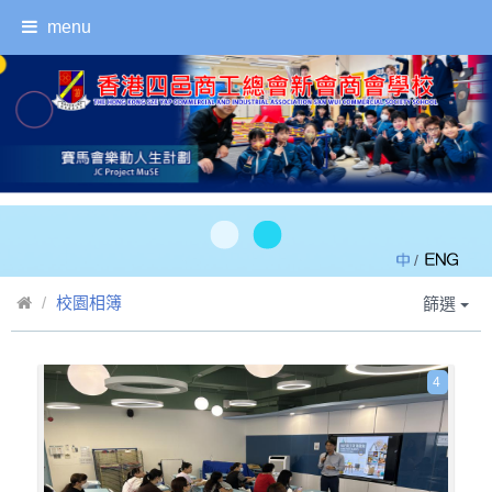
menu
/
校園相簿
篩選
4