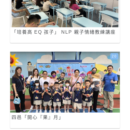
「培養高 EQ 孩子」 NLP 親子情緒教練講座
20
四邑「開心『果』月」