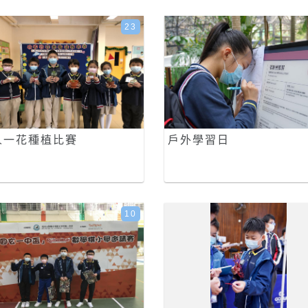
23
人一花種植比賽
戶外學習日
10