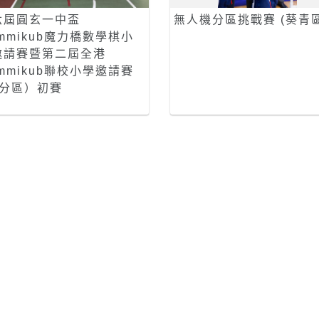
六屆圓玄一中盃
無人機分區挑戰賽 (葵青區
mmikub魔力橋數學棋小
邀請賽暨第二屆全港
mmikub聯校小學邀請賽
α分區）初賽