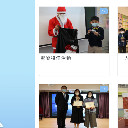
77
聖誕特備活動
一
14