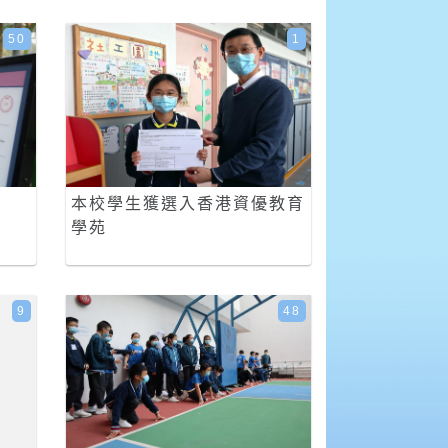
50
1
本校學生獲選入香港資優教育
學苑
9
48