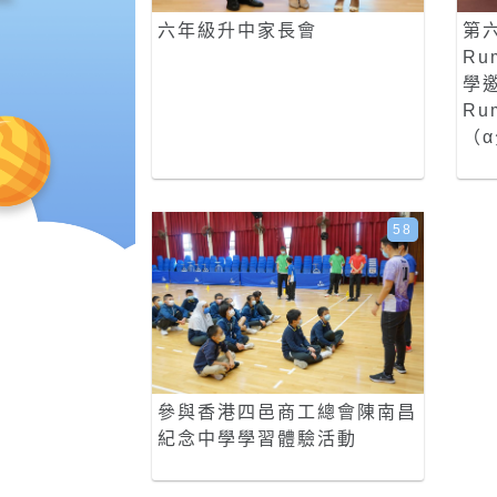
六年級升中家長會
第
Ru
學
Ru
（
58
參與香港四邑商工總會陳南昌
紀念中學學習體驗活動