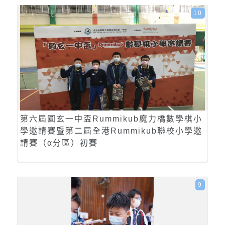
10
第六屆圓玄一中盃Rummikub魔力橋數學棋小
學邀請賽暨第二屆全港Rummikub聯校小學邀
請賽（α分區）初賽
9