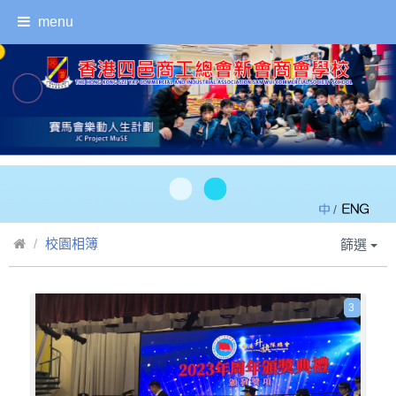
menu
/
校園相簿
篩選
3