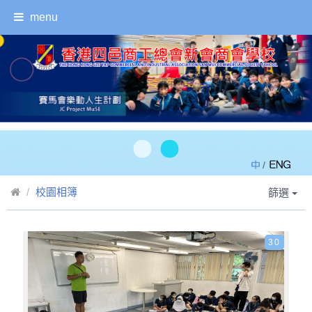
menu
/
校園相簿
篩選
30