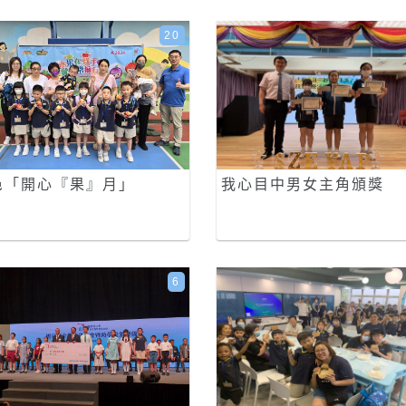
20
邑「開心『果』月」
我心目中男女主角頒獎
6