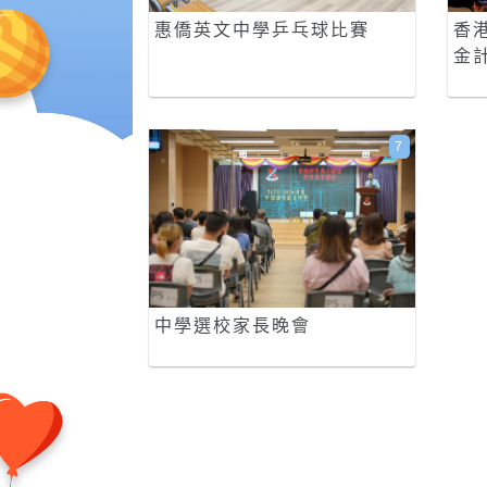
惠僑英文中學乒乓球比賽
香
金
7
中學選校家長晚會