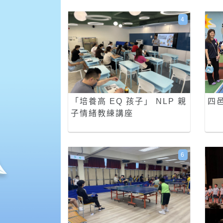
4
「培養高 EQ 孩子」 NLP 親
四
子情緒教練講座
6