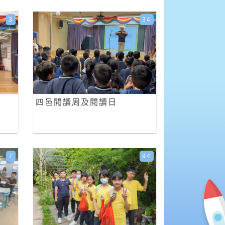
3
34
四邑閱讀周及閱讀日
7
94