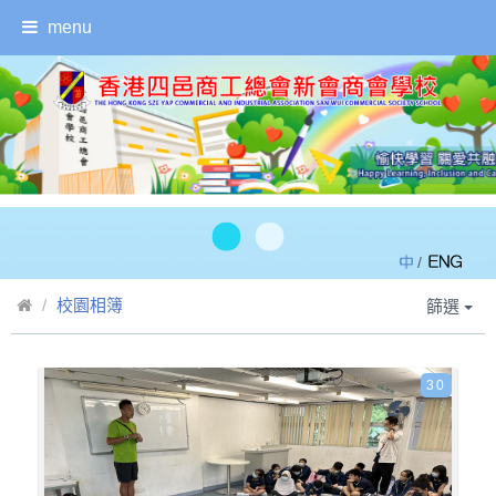
menu
/
校園相簿
篩選
30