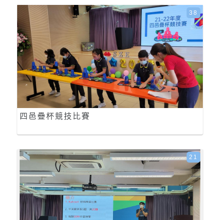
38
四邑疊杯競技比賽
21