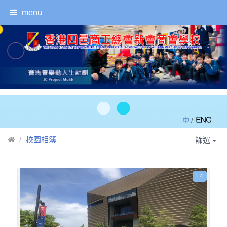
menu
/
校園相簿
篩選
14