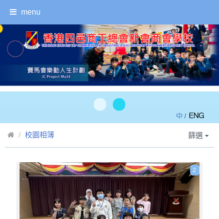
menu
/
校園相簿
篩選
2