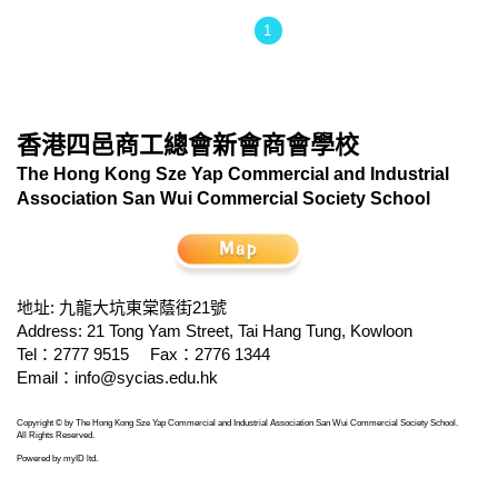
1
香港四邑商工總會新會商會學校
The Hong Kong Sze Yap Commercial and Industrial
Association San Wui Commercial Society School
地址: 九龍大坑東棠蔭街21號
Address: 21 Tong Yam Street, Tai Hang Tung, Kowloon
Tel：2777 9515
Fax：2776 1344
Email：
info@sycias.edu.hk
Copyright © by The Hong Kong Sze Yap Commercial and Industrial Association San Wui Commercial Society School.
All Rights Reserved.
Powered by
myID ltd
.