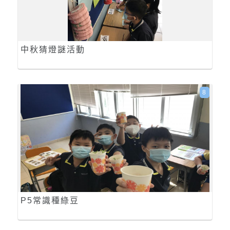
中秋猜燈謎活動
8
P5常識種綠豆