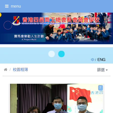
menu
/
校園相簿
篩選
7