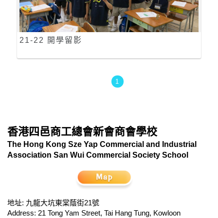
21-22 開學留影
1
香港四邑商工總會新會商會學校
The Hong Kong Sze Yap Commercial and Industrial
Association San Wui Commercial Society School
地址: 九龍大坑東棠蔭街21號
Address: 21 Tong Yam Street, Tai Hang Tung, Kowloon