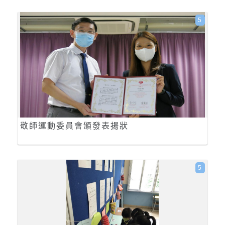
5
敬師運動委員會頒發表揚狀
5