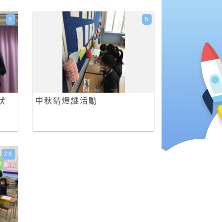
5
5
狀
中秋猜燈謎活動
26