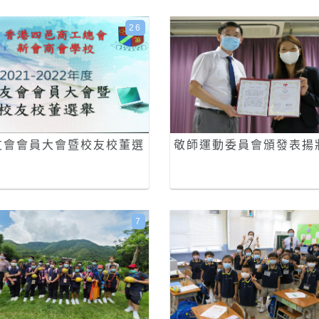
26
友會會員大會暨校友校董選
敬師運動委員會頒發表揚
7